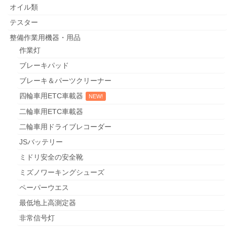
整備作業用機器・用品
オイル類
タイヤ
テスター
整備作業用機器・用品
ミシュランタイヤ サマーカタログ2022
作業灯
ミシュランタイヤ ウィンターカタログ2022
ブレーキパッド
ブレーキ＆パーツクリーナー
ハンコックタイヤ
四輪車用ETC車載器
作業服等
二輪車用ETC車載器
洗剤・洗車用タオル
二輪車用ドライブレコーダー
JSバッテリー
てんけんくんLEDサインポール
ミドリ安全の安全靴
エアコンフィルター
ミズノワーキングシューズ
ペーパーウエス
料金表示板等
最低地上高測定器
リサイクル部品
非常信号灯