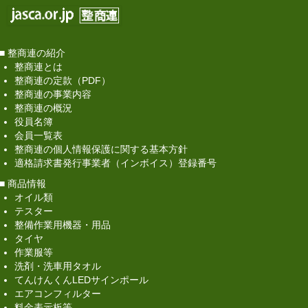
整備事業者の
経営情報
■ 整商連の紹介
経営実態
整商連とは
整商連の定款（PDF）
経営改善自己診断チェック
整商連の事業内容
整商連の概況
セットアップ登録店申込受付
役員名簿
会員一覧表
代車レンタカーシステム
整商連の個人情報保護に関する基本方針
適格請求書発行事業者（インボイス）登録番号
近代化資金
■ 商品情報
オイル類
近代化資金について
テスター
整備作業用機器・用品
制度の実施期間
タイヤ
作業服等
融資の流れ
洗剤・洗車用タオル
てんけんくんLEDサインポール
本制度による融資内容
エアコンフィルター
料金表示板等