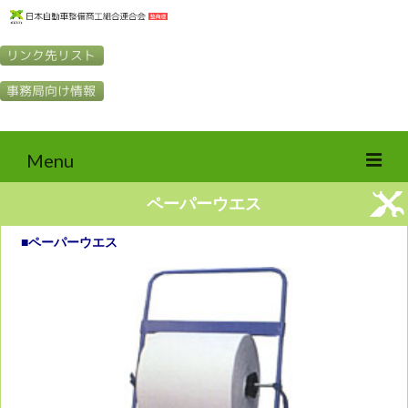
Search
for:
Menu
ペーパーウエス
整商連の紹介
■ペーパーウエス
整商連とは
整商連の定款（PDF）
整商連の事業内容
整商連の概況
役員名簿