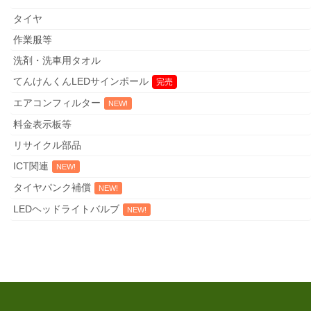
ICT関連
タイヤ
タイヤパンク補償
作業服等
洗剤・洗車用タオル
LEDヘッドライトバルブ
てんけんくんLEDサインポール
整備事業者に役立つ情報・書籍・帳票
エアコンフィルター
事業者支援
料金表示板等
リサイクル部品
メカコミ
ICT関連
従業員の資質及び技術力向上のために
タイヤパンク補償
LEDヘッドライトバルブ
売上を伸ばすために
入庫促進の案内ハガキ
事務合理化のための帳票
売上を伸ばすためのサービスメニュー提案書Ⅱ