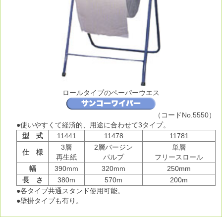
会員一覧表
整商連の個人情報保護に関する基本方針
適格請求書発行事業者（インボイス）登録番号
商品情報
ロールタイプのペーパーウエス
オイル類
（コードNo.5550）
BPカストロールオイル
使いやすくて経済的、用途に合わせて3タイプ。
型 式
11441
11478
11781
ガルフオイル
3層
2層バージン
単層
仕 様
再生紙
パルプ
フリースロール
JSオイル
幅
390mm
320mm
250mm
長 さ
380m
570m
200m
グリース
各タイプ共通スタンド使用可能。
壁掛タイプも有り。
テスター