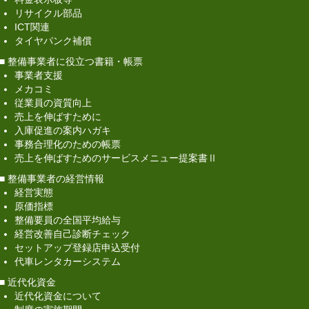
共済・クレジット
リサイクル部品
ICT関連
「てんけん安心見舞金」制度
タイヤパンク補償
■ 整備事業者に役立つ書籍・帳票
特定退職金共済
事業者支援
メカコミ
中央会バリュー倶楽部
従業員の資質向上
売上を伸ばすために
（株）日本トリム社製「電解水素水整水器」
入庫促進の案内ハガキ
事務合理化のための帳票
自動車整備事業
売上を伸ばすためのサービスメニュー提案書Ⅱ
成功事例
■ 整備事業者の経営情報
大阪整振 八尾柏原地区会 活性化好事例(市民参
経営実態
加型の音楽イベント及びクリスマスジャズコンサー
原価指標
トの開催)
整備要員の全国平均給与
経営改善自己診断チェック
株式会社片山モータース 大感謝祭
セットアップ登録店申込受付
代車レンタカーシステム
岡山県自動車整備商工組合青年部
■ 近代化資金
近代化資金について
自動車整備事業活性化方策好事例について（人材