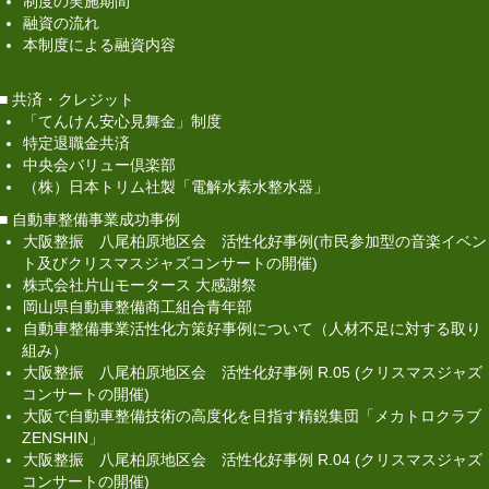
制度の実施期間
不足に対する取り組み）
融資の流れ
本制度による融資内容
大阪整振 八尾柏原地区会 活性化好事例 R.05
(クリスマスジャズコンサートの開催)
■ 共済・クレジット
「てんけん安心見舞金」制度
大阪で自動車整備技術の高度化を目指す精鋭集
特定退職金共済
団 「メカトロクラブZENSHIN」
中央会バリュー倶楽部
（株）日本トリム社製「電解水素水整水器」
大阪整振 八尾柏原地区会 活性化好事例 R.04
■ 自動車整備事業成功事例
(クリスマスジャズコンサートの開催)
大阪整振 八尾柏原地区会 活性化好事例(市民参加型の音楽イベン
ト及びクリスマスジャズコンサートの開催)
地域5社連携経営課題を克服、女性や高齢者ドラ
株式会社片山モータース 大感謝祭
イバーにも安心して自動車に乗ることが出来るサー
岡山県自動車整備商工組合青年部
ビスネットワーク提供
自動車整備事業活性化方策好事例について（人材不足に対する取り
組み）
補助金を活用した6社共同経営による新拠点の設
大阪整振 八尾柏原地区会 活性化好事例 R.05 (クリスマスジャズ
立
コンサートの開催)
大阪で自動車整備技術の高度化を目指す精鋭集団「メカトロクラブ
損益分岐点が理解できる体験型会計研修会
ZENSHIN」
大阪整振 八尾柏原地区会 活性化好事例 R.04 (クリスマスジャズ
長崎整振 女性部会主催「女性の集い」
コンサートの開催)