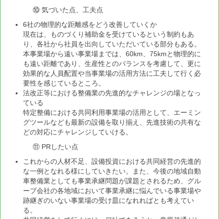
⑩ 気づいた点、工夫点
6社の物理的な距離感をどう改善していくか
現在は、ものづくり補助金を受けているという制約もあ
り、各社から社員を出向していただいている部分もある。
本事業場から遠い事業場までは、60km、75kmと物理的に
も遠い距離であり、生産性とのバランスを考慮して、更に
効果的な人員配置や当事業場の活用方法に工夫して行く必
要性を感じているところ。
法改正等における整備業の先進的なチャレンジの場となっ
ている
特定整備における共同利用事業場の活用として、エーミン
グツールなども最新の設備を取り揃え、先進技術の共有な
どの対応にチャレンジしていける。
⑪ PRしたい点
これからの人材不足、設備投資における共同経営の先進的
な一例となれる様にしていきたい。また、今後の地域自動
車整備業としても事業承継問題が課題とされるため、グル
ープ会社の各地域において事業承継に悩んでいる事業場や
跡継ぎのいない事業場の受け皿になれればとも考えてい
る。