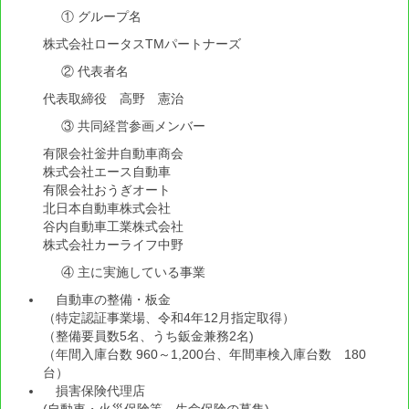
役員名簿
① グループ名
株式会社ロータスTMパートナーズ
会員一覧表
② 代表者名
整商連の個人情報保護に関する基本方針
代表取締役 高野 憲治
適格請求書発行事業者（インボイス）登録番号
③ 共同経営参画メンバー
有限会社釡井自動車商会
商品情報
株式会社エース自動車
有限会社おうぎオート
オイル類
北日本自動車株式会社
谷内自動車工業株式会社
BPカストロールオイル
株式会社カーライフ中野
④ 主に実施している事業
ガルフオイル
自動車の整備・板金
JSオイル
（特定認証事業場、令和4年12月指定取得）
（整備要員数5名、うち鈑金兼務2名)
グリース
（年間入庫台数 960～1,200台、年間車検入庫台数 180
台）
テスター
損害保険代理店
(自動車・火災保険等、生命保険の募集)