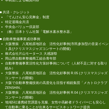
本制度による融資内容
■ 共済・クレジット
「てんけん安心見舞金」制度
特定退職金共済
中央会バリュー倶楽部
（株）日本トリム社製「電解水素水整水器」
■ 自動車整備事業成功事例
大阪整振 八尾柏原地区会 活性化好事例(市民参加型の音楽イベン
ト及びクリスマスジャズコンサートの開催)
株式会社片山モータース 大感謝祭
岡山県自動車整備商工組合青年部
自動車整備事業活性化方策好事例について（人材不足に対する取り
組み）
大阪整振 八尾柏原地区会 活性化好事例 R.05 (クリスマスジャズ
コンサートの開催)
大阪で自動車整備技術の高度化を目指す精鋭集団「メカトロクラブ
ZENSHIN」
大阪整振 八尾柏原地区会 活性化好事例 R.04 (クリスマスジャズ
コンサートの開催)
地域5社連携経営課題を克服、女性や高齢者ドライバーにも安心し
て自動車に乗ることが出来るサービスネットワーク提供