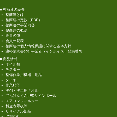
■ 整商連の紹介
整商連とは
整商連の定款（PDF）
整商連の事業内容
整商連の概況
役員名簿
会員一覧表
整商連の個人情報保護に関する基本方針
適格請求書発行事業者（インボイス）登録番号
■ 商品情報
オイル類
テスター
整備作業用機器・用品
タイヤ
作業服等
洗剤・洗車用タオル
てんけんくんLEDサインポール
エアコンフィルター
料金表示板等
リサイクル部品
ICT関連