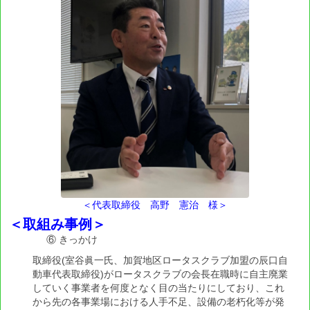
ICT関連
タイヤパンク補償
LEDヘッドライトバルブ
整備事業者に役立つ情報・書籍・帳票
事業者支援
メカコミ
従業員の資質及び技術力向上のために
＜代表取締役 高野 憲治 様＞
＜取組み事例＞
売上を伸ばすために
⑥ きっかけ
入庫促進の案内ハガキ
取締役(室谷眞一氏、加賀地区ロータスクラブ加盟の辰口自
動車代表取締役)がロータスクラブの会長在職時に自主廃業
事務合理化のための帳票
していく事業者を何度となく目の当たりにしており、これ
から先の各事業場における人手不足、設備の老朽化等が発