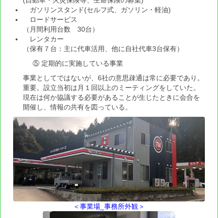
整備作業用機器・用品
ガソリンスタンド(セルフ式、ガソリン・軽油)
ロードサービス
（月間利用台数 30台）
タイヤ
レンタカー
（保有７台：主に代車活用、他に自社代車3台保有）
ミシュランタイヤ サマーカタログ2022
⑤ 定期的に実施している事業
ミシュランタイヤ ウィンターカタログ2022
事業としてではないが、6社の意思疎通は常に必要であり。
重要。設立当初は月１回以上のミーティングをしていた。
ハンコックタイヤ
現在は何か協議する必要があることが生じたときに会合を
開催し、情報の共有を図っている。
作業服等
洗剤・洗車用タオル
てんけんくんLEDサインポール
エアコンフィルター
料金表示板等
＜事業場_事務所外観＞
リサイクル部品