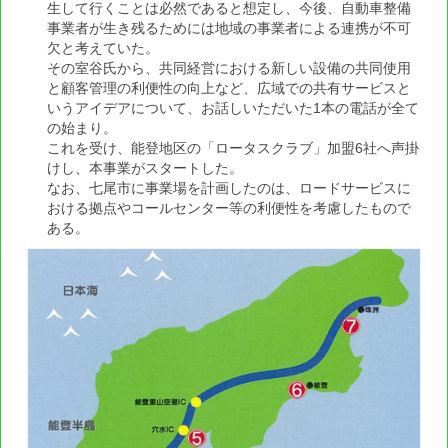
売上を伸ばすためのサービスメニュー提案書Ⅱ
生して行くことは必然であると想定し、今後、自動車整備
事業者が生き残るためには地域の事業者による連携が不可
整備事業者の
欠と考えていた。
経営情報
その室谷氏から、共同経営における新しい設備の共同使用
と顧客管理の利便性の向上など、広域での共有サービスと
経営実態
いうアイデアについて、お話しいただいた1本の電話が全て
の始まり。
経営改善自己診断チェック
これを受け、能登地区の「ロータスクラブ」加盟6社へ声掛
けし、本事業がスタートした。
セットアップ登録店申込受付
なお、七尾市に事業場を計画したのは、ロードサービスに
おける拠点やコールセンター等の利便性を考慮したもので
代車レンタカーシステム
ある。
近代化資金
近代化資金について
制度の実施期間
融資の流れ
本制度による融資内容