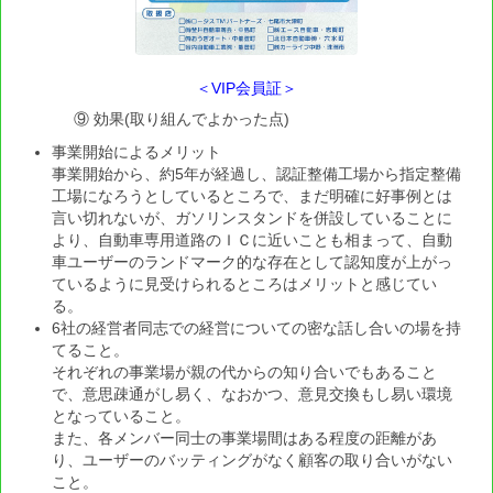
＜VIP会員証＞
⑨ 効果(取り組んでよかった点)
事業開始によるメリット
事業開始から、約5年が経過し、認証整備工場から指定整備
工場になろうとしているところで、まだ明確に好事例とは
言い切れないが、ガソリンスタンドを併設していることに
より、自動車専用道路のＩＣに近いことも相まって、自動
車ユーザーのランドマーク的な存在として認知度が上がっ
ているように見受けられるところはメリットと感じてい
る。
6社の経営者同志での経営についての密な話し合いの場を持
てること。
それぞれの事業場が親の代からの知り合いでもあること
で、意思疎通がし易く、なおかつ、意見交換もし易い環境
となっていること。
また、各メンバー同士の事業場間はある程度の距離があ
り、ユーザーのバッティングがなく顧客の取り合いがない
こと。