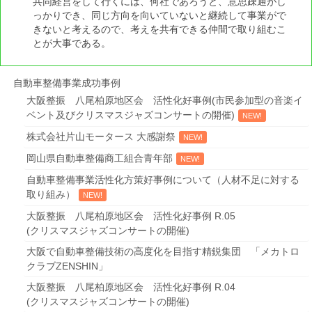
共同経営をして行くには、何社であろうと、意思疎通がし
っかりでき、同じ方向を向いていないと継続して事業がで
きないと考えるので、考えを共有できる仲間で取り組むこ
とが大事である。
自動車整備事業成功事例
大阪整振 八尾柏原地区会 活性化好事例(市民参加型の音楽イ
ベント及びクリスマスジャズコンサートの開催)
株式会社片山モータース 大感謝祭
岡山県自動車整備商工組合青年部
自動車整備事業活性化方策好事例について（人材不足に対する
取り組み）
大阪整振 八尾柏原地区会 活性化好事例 R.05
(クリスマスジャズコンサートの開催)
大阪で自動車整備技術の高度化を目指す精鋭集団 「メカトロ
クラブZENSHIN」
大阪整振 八尾柏原地区会 活性化好事例 R.04
(クリスマスジャズコンサートの開催)