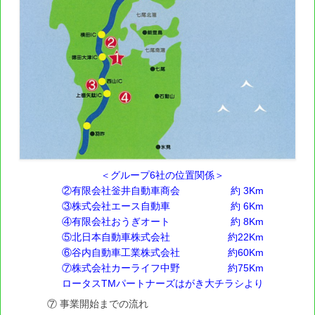
共済・クレジット
「てんけん安心見舞金」制度
特定退職金共済
中央会バリュー倶楽部
（株）日本トリム社製「電解水素水整水器」
自動車整備事業
＜グループ6社の位置関係＞
成功事例
②有限会社釡井自動車商会
約 3Km
③株式会社エース自動車
約 6Km
大阪整振 八尾柏原地区会 活性化好事例(市民参
④有限会社おうぎオート
約 8Km
加型の音楽イベント及びクリスマスジャズコンサー
トの開催)
⑤北日本自動車株式会社
約22Km
⑥谷内自動車工業株式会社
約60Km
株式会社片山モータース 大感謝祭
⑦株式会社カーライフ中野
約75Km
ロータスTMパートナーズはがき大チラシより
岡山県自動車整備商工組合青年部
⑦ 事業開始までの流れ