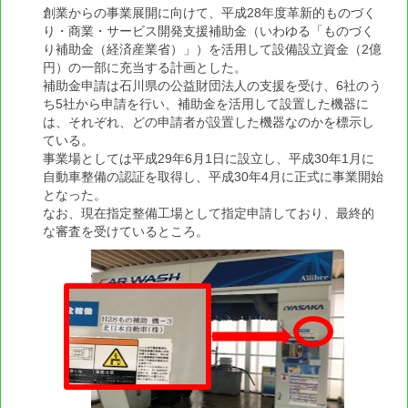
創業からの事業展開に向けて、平成28年度革新的ものづく
自動車整備事業活性化方策好事例について（人材
り・商業・サービス開発支援補助金（いわゆる「ものづく
不足に対する取り組み）
り補助金（経済産業省）」）を活用して設備設立資金（2億
円）の一部に充当する計画とした。
大阪整振 八尾柏原地区会 活性化好事例 R.05
補助金申請は石川県の公益財団法人の支援を受け、6社のう
(クリスマスジャズコンサートの開催)
ち5社から申請を行い、補助金を活用して設置した機器に
は、それぞれ、どの申請者が設置した機器なのかを標示し
大阪で自動車整備技術の高度化を目指す精鋭集
ている。
団 「メカトロクラブZENSHIN」
事業場としては平成29年6月1日に設立し、平成30年1月に
自動車整備の認証を取得し、平成30年4月に正式に事業開始
大阪整振 八尾柏原地区会 活性化好事例 R.04
となった。
(クリスマスジャズコンサートの開催)
なお、現在指定整備工場として指定申請しており、最終的
な審査を受けているところ。
地域5社連携経営課題を克服、女性や高齢者ドラ
イバーにも安心して自動車に乗ることが出来るサー
ビスネットワーク提供
補助金を活用した6社共同経営による新拠点の設
立
損益分岐点が理解できる体験型会計研修会
長崎整振 女性部会主催「女性の集い」