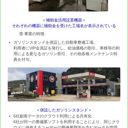
酒田支部女性部会「女性向け研修会」
＜補助金活用設置機器＞
マイカー点検教室及び日常点検＆緊急時対応教室
それぞれの機器に補助金を受けた工場名が表示されている
⑧ 事業の特徴
キッズジョブまつやま2018（子ども職業体験イベ
ント）
ガソリンスタンドを併設した自動車整備工場。
利用者にVIP会員証を発行し、給油価格の割引、車検等の利
水島カーフェスティバル＆マイカー点検教室
用による更なるガソリン割引、その他各種メンテナンス特
典を付与。
OSS連携システム
OSS 申請システム「楽楽OSS」導入事例（15）
OSS 申請システム「楽楽OSS」導入事例（14）
OSS 申請システム「楽楽OSS」導入事例（13）
＜併設したガソリンスタンド＞
OSS 申請システム「楽楽OSS」導入事例（12）
6社顧客データのクラウド利用による共有化
6社が同一の整備業ソフトを利用することにより、同じクラ
OSS 申請システム「楽楽OSS」導入事例（11）
ウドに保有するユーザーの整備履歴等を含むデータを管理