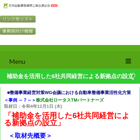
Search
for:
Menu
補助金を活用した6社共同経営による新拠点の設立
整商連の紹介
■整備事業経営対策WG会議における自動車整備事業活性化方策
整商連とは
＜事例 ～７～＞
株式会社ロータスTMパートナーズ
整商連の定款（PDF）
取材日：令和4年12月1日 (木)
「補助金を活用した6社共同経営によ
整商連の事業内容
る新拠点の設立」
整商連の概況
＜取材先概要＞