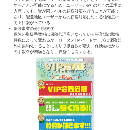
することが可能になるため、ユーザーが6社のどこの工場に
OSS 申請システム「楽楽OSS」導入事例（10）
入庫しても、皆が同レベルの顧客対応を行うことが可能で
あり、能登地区ユーザーからの顧客対応に対する信頼度の
OSS 申請システム「楽楽OSS」導入事例（9）
向上に繋がっている。
保険事業の分担契約化
OSS 申請システム「楽楽OSS」導入事例（8）
保険の取扱手数料は保険代理店となっている事業場の取扱
件数によって変わるが、ロータスTMパートナーズに保険契
OSS 申請システム「楽楽OSS」導入事例（7）
約を集約化することにより取扱台数が増え、保険会社から
の手数料が増額となり、収益性も高くなる。
OSS 申請システム「楽楽OSS」導入事例（6）
OSS 申請システム「楽楽OSS」導入事例（5）
OSS 申請システム「楽楽OSS」導入事例（4）
OSS 申請システム「楽楽OSS」導入事例（3）
OSS 申請システム「楽楽OSS」導入事例（2）
OSS 申請システム「楽楽OSS」導入事例（1）
国交省OSS申請等の説明会レポート