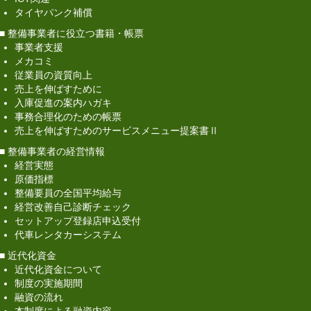
タイヤパンク補償
■ 整備事業者に役立つ書籍・帳票
事業者支援
メカコミ
従業員の資質向上
売上を伸ばすために
入庫促進の案内ハガキ
事務合理化のための帳票
売上を伸ばすためのサービスメニュー提案書Ⅱ
■ 整備事業者の経営情報
経営実態
原価指標
整備要員の全国平均給与
経営改善自己診断チェック
セットアップ登録店申込受付
代車レンタカーシステム
■ 近代化資金
近代化資金について
制度の実施期間
融資の流れ